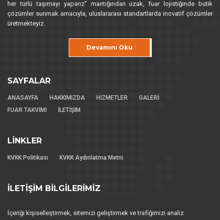
her türlü taşımayı yaparız” mantığından uzak, fuar lojistiğinde butik
çözümler sunmak amacıyla, uluslararası standartlarda inovatif çözümler
üretmekteyiz.
Devamını Oku
SAYFALAR
ANASAYFA
HAKKIMIZDA
HİZMETLER
GALERİ
FUAR TAKVİMİ
İLETİŞİM
LİNKLER
KVKK Politikası
KVKK Aydınlatma Metni
İLETİŞİM BİLGİLERİMİZ
FL FUAR LOJİSTİK HİZMETLERİ TAŞIMACILIK LTD.ŞTİ..
İçeriği kişiselleştirmek, sitemizi geliştirmek ve trafiğimizi analiz